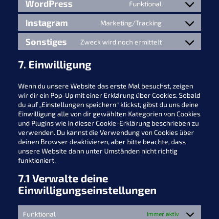
WordPress
Funktional
Consent
to
Instagram
Marketing/Tracking
service
Consent
wordpress
to
Sonstiges
Zweck wird noch ermittelt
service
Consent
instagram
to
7. Einwilligung
service
sonstiges
Wenn du unsere Website das erste Mal besuchst, zeigen
wir dir ein Pop-Up mit einer Erklärung über Cookies. Sobald
du auf „Einstellungen speichern“ klickst, gibst du uns deine
Einwilligung alle von dir gewählten Kategorien von Cookies
und Plugins wie in dieser Cookie-Erklärung beschrieben zu
verwenden. Du kannst die Verwendung von Cookies über
deinen Browser deaktivieren, aber bitte beachte, dass
unsere Website dann unter Umständen nicht richtig
funktioniert.
7.1 Verwalte deine
Einwilligungseinstellungen
Funktional
Immer aktiv