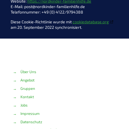
Website:
https://nordkinder-familienhilfe.de
E-Mail:
post@
nordkinder-familienhilfe.de
Telefonnummer: +49 (0) 4122/9794388
Diese Cookie-Richtlinie wurde mit
cookiedatabase.org
am 20. September 2022 synchronisiert.
→
Über Uns
→
Angebot
→
Gruppen
→
Kontakt
→
Jobs
→
Impressum
→
Datenschutz